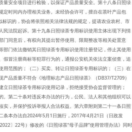
质量安全项目进行检验，以保证产品质量安全。第十八条日照绿
规定时间内办理相关业务。未经协会许可，擅自在茶叶产品包
近似标识的，协会将依照相关法律法规的规定，提请农业农村、市
人民法院起诉。第十九条日照绿茶专用标识使用主体出现下列情
部门同意后，有权向其提出暂停使用、限期整改等相关处置意
等部门依法撤销其日照绿茶专用标识使用注册登记，停止其使用
、假冒注册商标等犯罪行为的，通报公安机关依法立案侦查，追
使用范围的；（二）买卖、转让日照绿茶专用标识的；（三）在
品质量不符合《地理标志产品日照绿茶》（DB37/T2709）
建立日照绿茶专用标识使用记录，拒绝接受协会监督管理的；
的。第二十条对违反本办法的行为，公民、法人和其他组织可以
核实，并保护投诉举报人合法权益。第六章附则第二十一条日照
本办法自2024年5月1日施行，2017年4月21日（日政发
字〔2022〕22号）修改的《日照绿茶“母子品牌”使用管理办法》同