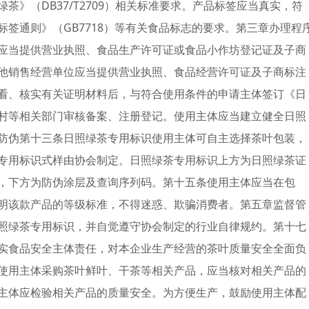
》（DB37/T2709）相关标准要求。产品标签应当真实，符
签通则》（GB7718）等有关食品标志的要求。第三章办理程
应当提供营业执照、食品生产许可证或食品小作坊登记证及子商
他销售经营单位应当提供营业执照、食品经营许可证及子商标注
看、核实有关证明材料后，与符合使用条件的申请主体签订《日
村等相关部门审核备案、注册登记。使用主体应当建立健全日照
防伪第十三条日照绿茶专用标识使用主体可自主选择茶叶包装，
专用标识式样由协会制定。日照绿茶专用标识上方为日照绿茶证
，下方为防伪涂层及查询序列码。第十五条使用主体应当在包
明该款产品的等级标准，不得迷惑、欺骗消费者。第五章监督管
照绿茶专用标识，并自觉遵守协会制定的行业自律规约。第十七
实食品安全主体责任，对本企业生产经营的茶叶质量安全全面负
使用主体采购茶叶鲜叶、干茶等相关产品，应当核对相关产品的
主体应检验相关产品的质量安全。为方便生产，鼓励使用主体配