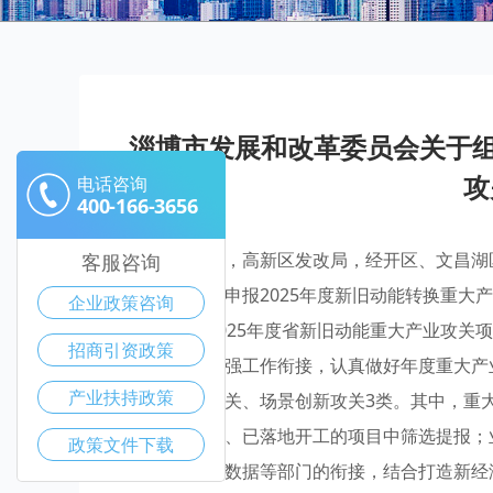
淄博市发展和改革委员会关于组
攻
电话咨询
400-166-3656
各区县发改局，高新区发改局，经开区、文昌湖
客服咨询
委《关于组织申报2025年度新旧动能转换重大产
企业政策咨询
现组织开展2025年度省新旧动能重大产业攻关
招商引资政策
指南要求，加强工作衔接，认真做好年度重大产
产业扶持政策
态模式创新攻关、场景创新攻关3类。其中，重
项目手续齐全、已落地开工的项目中筛选提报；
政策文件下载
技、工信、大数据等部门的衔接，结合打造新经